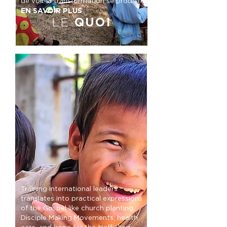
de voir la transformation se produire.
EN SAVOIR PLUS
|
LE
QUOI
Training international leaders
translates into practical expressions
of the Gospel like church planting,
Disciple Making Movements, health