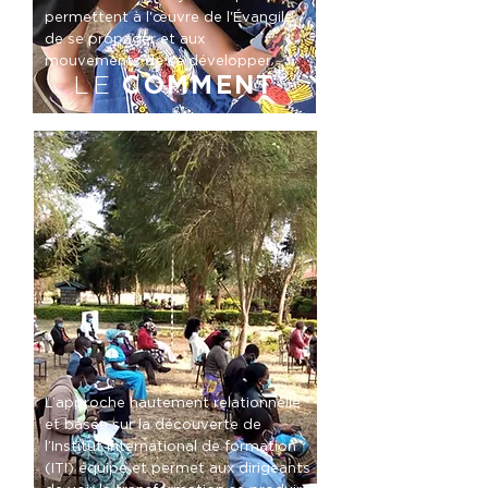
permettent à l'œuvre de l'Évangile
de se propager et aux
mouvements de se développer.
LE
COMMENT
L’approche hautement relationnelle
et basée sur la découverte de
l’Institut international de formation
(ITI) équipe et permet aux dirigeants