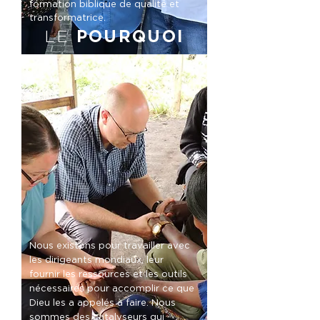
formation biblique de qualité et
transformatrice.
LE
POURQUOI
Nous existons pour travailler avec
les dirigeants mondiaux, leur
fournir les ressources et les outils
nécessaires pour accomplir ce que
Dieu les a appelés à faire. Nous
sommes des catalyseurs qui