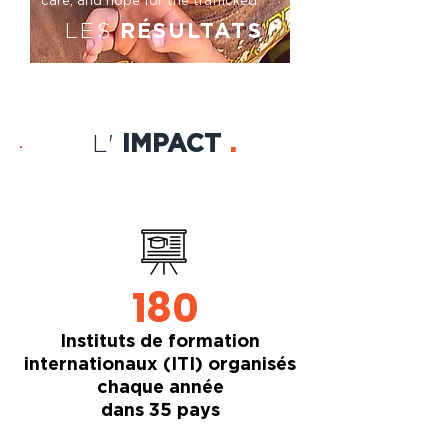
care, and hope for the trafficked.
LES
RÉSULTATS
L'
IMPACT
.
180
Instituts de formation
internationaux (ITI) organisés
chaque année
dans 35 pays