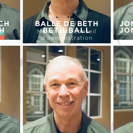
CH
BALLE DE BETH
JO
H
BETH BALL
JO
Membre du conseil
d'administration