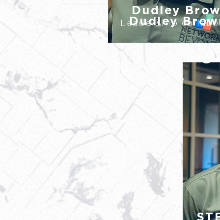
Dudley Bro
Dudley Brow
Leadership collabo
ST