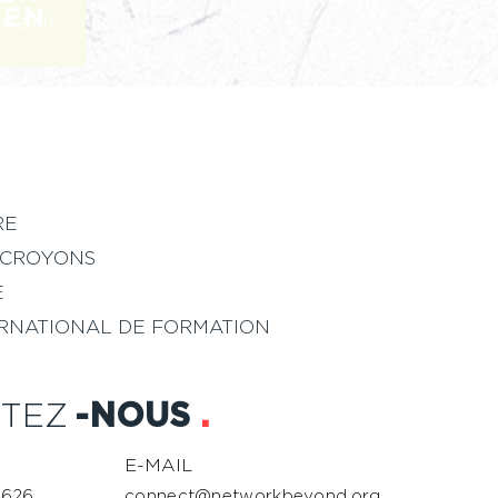
DEN
ratif
RE
 CROYONS
E
ERNATIONAL DE FORMATION
TEZ
-NOUS
.
E-MAIL
7626
connect@networkbeyond.org