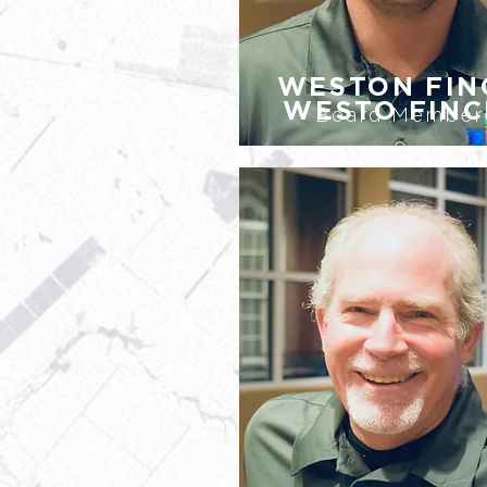
WESTON FIN
WESTO FINC
Board Member