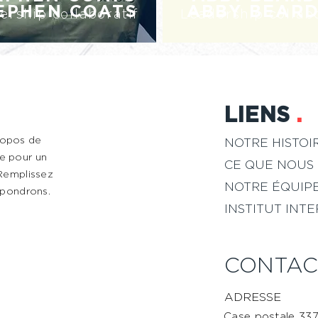
EPHEN COATS
ABBY BEAR
ership collaboratif
Leadership collabo
LIENS
.
ropos de
NOTRE HISTOI
e pour un
CE QUE NOUS
 Remplissez
NOTRE ÉQUIP
épondrons.
INSTITUT INT
CONTAC
ADRESSE
Case postale 33