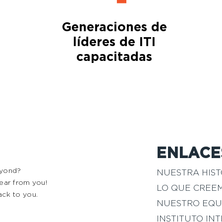
Generaciones de
líderes de ITI
capacitadas
ENLACE
eyond?
NUESTRA HIST
 hear from you!
LO QUE CREE
ack to you.
NUESTRO EQU
INSTITUTO IN