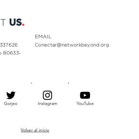
CT
US
.
EMAIL
 337626
Conectar@networkbeyond.org
do 80633-
Gorjeo
Instagram
YouTube
Volver al inicio