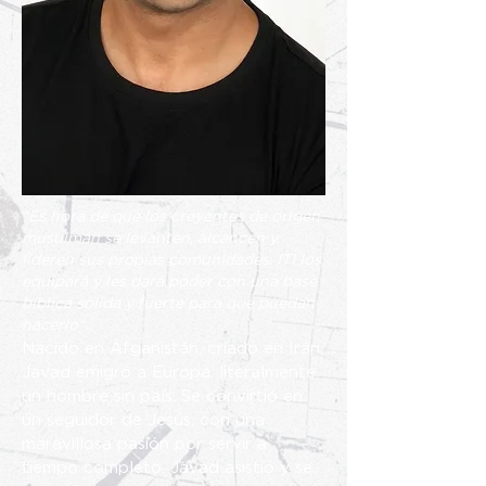
"Es hora de que los creyentes de origen
musulmán se levanten, alcancen y
lideren sus propias comunidades. ITI los
equipará y les dará poder con una base
bíblica sólida y fuerte para que puedan
hacerlo".
Nacido en Afganistán, criado en Irán,
Javad emigró a Europa, literalmente
un hombre sin país. Se convirtió en
un seguidor de Jesús, con una
maravillosa pasión por servir a
tiempo completo. Javad asistió y se