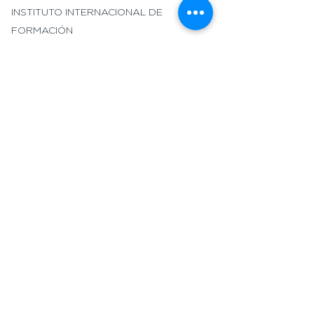
INSTITUTO INTERNACIONAL DE
FORMACIÓN
CONTACT
US
.
DIRECCIÓN
Apartado Postal 337626
Greeley, Colorado
80633-0628
EMAIL
Conectar@networkbeyond.org
Facebook
Gorjeo