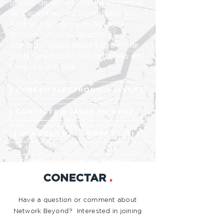
graduó de un
Instituto Internacional
de Capacitación (ITI) realizado en
Austria. Los líderes de Network
Beyond vieron su corazón y
liderazgo. Javad ahora lidera ITI de
habla farsi con un nuevo trabajo en
Europa y más allá.
| CORREO ELECTRÓNICO JAVAD |
| CONTACTA A JAVAD EN WHATSAPP |
| CONOZCA MÁS SOBRE EL ITI |
| INFORMACIÓN EN FARSI |
CONECTAR
.
Have a question or comment about
Network Beyond? Interested in joining