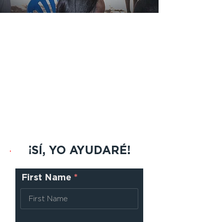
Piense en una red de todos
nosotros trabajando juntos:
500 intercesores, 1.000
socios financieros regulares,
100 iglesias de apoyo
y
200
obreros globales.
¡Ese es el
siguiente paso! ¡Te invitamos
a ser parte del crecimiento de
Network Beyond!
¡SÍ, YO AYUDARÉ!
First Name