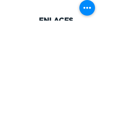
ENLACES
.
NUESTRA HISTORIA
LO QUE CREEMOS
NUESTRO EQUIPO
INSTITUTO INTERNACIONAL DE
FORMACIÓN
CONTACT
US
.
DIRECCIÓN
Apartado Postal 337626
Greeley, Colorado
80633-0628
EMAIL