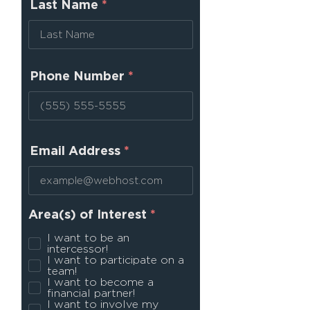
Last Name
Phone Number
Email Address
O
Area(s) of Interest
*
b
I want to be an
l
intercessor!
i
I want to participate on a
g
team!
a
I want to become a
t
financial partner!
o
I want to involve my