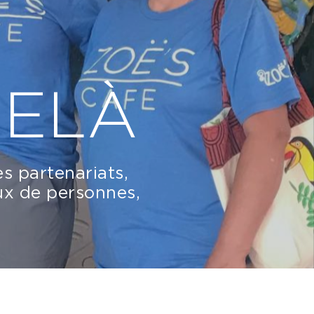
DELÀ
s partenariats,
ux de personnes,