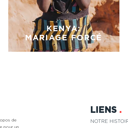
KENYA:
MARIAGE FORCÉ
LIENS
.
ropos de
NOTRE HISTOI
e pour un