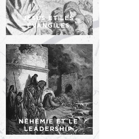
JÉSUS ET
LES
ÉVANGILES
NÉHÉMIE ET LE
LEADERSHIP