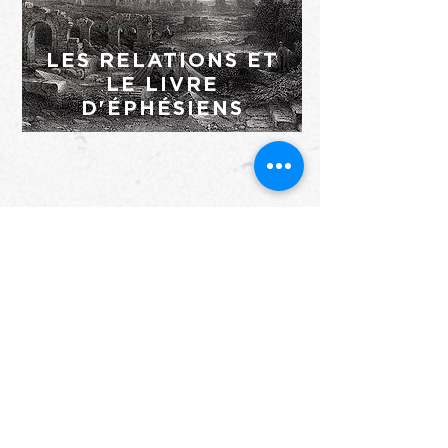
LES RELATIONS ET
LE LIVRE
D'ÉPHÉSIENS
CONNECTER
.
Vous avez une question ou un
commentaire à propos de Network
Beyond ? Vous souhaitez nous
rejoindre pour un voyage ? Nous
serions ravis de vous entendre !
Remplissez simplement le formulaire
suivant et nous vous répondrons.