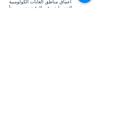
أعماق مناطق الغابات الكولومبية
والفنزويلية. وفي الوقت نفسه، يبدأ
جوفينال وكاتي أعمالًا جديدة في دول
أمريكا اللاتينية الإضافية ومع قادة شباب
ناشئين من جميع أنحاء القارة. يحلم
أصدقاؤنا في أمريكا اللاتينية أيضًا بإسبانيا،
وحتى الولايات المتحدة الناطقة بالإسبانية.
لقد حدث الكثير، لقد كان الله يعمل، والآن
يستمر الحلم
...إلى ألف جيل! هل ستنضم إلينا؟
.
يتصل
Have a question or comment about
Network Beyond? Interested in joining
us on a trip? We'd love to hear from