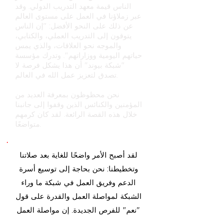
الناس قيمة معهد التدريب الدولي. وقد
عبر زملاؤنا في العمل على مستوى العالم
عن ذلك على النحو الأفضل: "إن الناس
يتوقون إلى التدريب العملي، والكتابي،
والموجه نحو العلاقات، والذي يمس
حياتهم اليومية ووزاراتهم". وتدرك مؤسسة
"شبكة بيوند" أن هذا يشكل فرصة لا
تصدق لتعزيز عمل الله في العالم.
نحن محظوظون بمعرفة العديد من
المؤمنين والكنائس الذين وقفوا إلى جانبنا
خلال هذه القصة الرائعة. لقد كان كرمهم
متواضعًا.
لقد أصبح الأمر واضحًا للغاية بعد صلاتنا
وتخطيطنا: نحن بحاجة إلى توسيع أسرة
الدعم وفريق العمل في شبكة ما وراء
الشبكة لمواصلة العمل والقدرة على قول
"نعم" للفرص الجديدة. إن مواصلة العمل