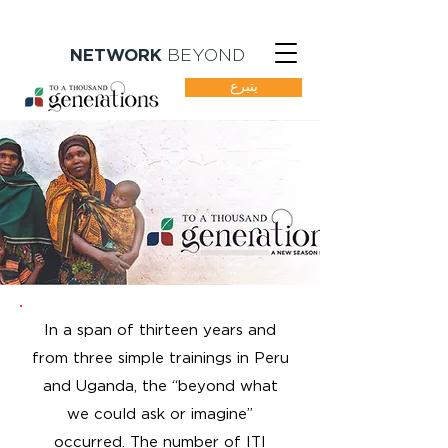
NETWORK
BEYOND
يتبرع
In a span of thirteen years and
from three simple trainings in Peru
and Uganda, the “beyond what
we could ask or imagine”
occurred. The number of ITI