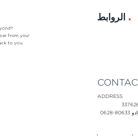
.
الروابط
eyond?
 hear from you!
ack to you.
CONTA
ADDRESS
-0628