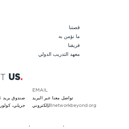
قصتنا
ما نؤمن به
فريقنا
معهد التدريب الدولي
CT
US
.
EMAIL
تواصل معنا عبر البريد
صندوق بريد 337626
الإلكتروني:networkbeyond.org
جريلي، كولورادو 80633