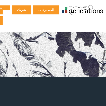
يت
الفيديوهات
شريك
م